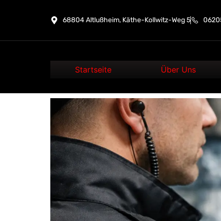
68804 Altlußheim, Käthe-Kollwitz-Weg 5
06205
Startseite
Über Uns