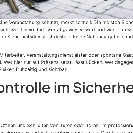
eine Veranstaltung schützt, merkt schnell: Die meisten Sich
ch, wer hinein darf, wer abgewiesen wird und wie professio
im Sicherheitsdienst ist deshalb keine Nebenaufgabe, sonde
itarbeiter, Veranstaltungsdienstleister oder spontane Gäst
nd. Wer hier nur auf Präsenz setzt, lässt Lücken. Wer dageg
siken frühzeitig und sichtbar.
trolle im Sicherhe
Öffnen und Schließen von Türen oder Toren. Im professionel
von Personen- und Fahrzeugbewegungen, die Durchsetzung 