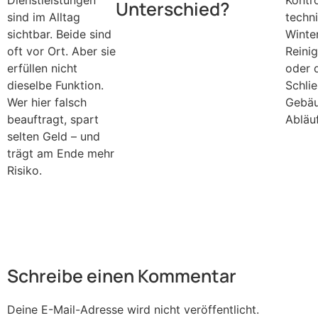
Dienstleistungen
Kontr
Unterschied?
sind im Alltag
techn
sichtbar. Beide sind
Winter
oft vor Ort. Aber sie
Reini
erfüllen nicht
oder 
dieselbe Funktion.
Schli
Wer hier falsch
Gebäu
beauftragt, spart
Abläu
selten Geld – und
trägt am Ende mehr
Risiko.
Schreibe einen Kommentar
Deine E-Mail-Adresse wird nicht veröffentlicht.