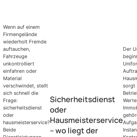
Wenn auf einem
Firmengelände
wiederholt Fremde
auftauchen,
Der U
Fahrzeuge
beginn
unkontrolliert
Unifo
einfahren oder
Auftra
Material
Hausm
verschwindet, stellt
sorgt 
sich schnell die
Betri
Sicherheitsdienst
Frage:
Werter
oder
sicherheitsdienst
Immob
oder
gehör
Hausmeisterservice
hausmeisterservice?
Aufga
– wo liegt der
Beide
Insta