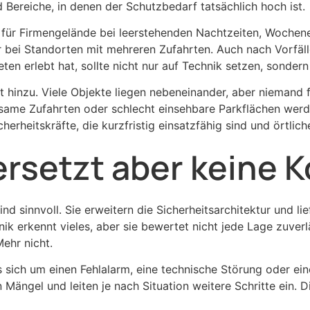
d Bereiche, in denen der Schutzbedarf tatsächlich hoch ist.
e für Firmengelände bei leerstehenden Nachtzeiten, Woche
 bei Standorten mit mehreren Zufahrten. Auch nach Vorfäll
ten erlebt hat, sollte nicht nur auf Technik setzen, sondern
hinzu. Viele Objekte liegen nebeneinander, aber niemand f
same Zufahrten oder schlecht einsehbare Parkflächen werde
cherheitskräfte, die kurzfristig einsatzfähig sind und ört
 ersetzt aber keine 
d sinnvoll. Sie erweitern die Sicherheitsarchitektur und li
ik erkennt vieles, aber sie bewertet nicht jede Lage zuverlä
Mehr nicht.
s sich um einen Fehlalarm, eine technische Störung oder ein
ängel und leiten je nach Situation weitere Schritte ein. Di