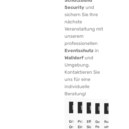
Schutzbund
Security
und
sichern Sie Ihre
nächste
Veranstaltung mit
unserem
professionellen
Eventschutz
in
Walldorf
und
Umgebung.
Kontaktieren Sie
uns für eine
individuelle
Beratung!
Erfahrene
Präzise
Effektive
Qualifiziertes
Rund
Personal
um
Sicherheitspatrouillen
Ordner
Einlasskontrolle