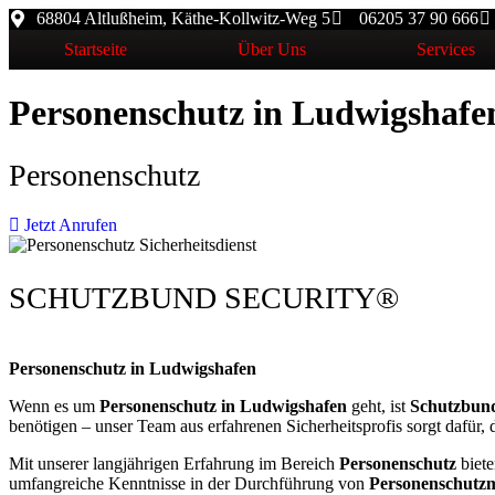
68804 Altlußheim, Käthe-Kollwitz-Weg 5
06205 37 90 666
Startseite
Über Uns
Services
Personenschutz in Ludwigshafe
Personenschutz
Jetzt Anrufen
SCHUTZBUND SECURITY®
Personenschutz in Ludwigshafen
Wenn es um
Personenschutz in Ludwigshafen
geht, ist
Schutzbund
benötigen – unser Team aus erfahrenen Sicherheitsprofis sorgt dafür, d
Mit unserer langjährigen Erfahrung im Bereich
Personenschutz
biete
umfangreiche Kenntnisse in der Durchführung von
Personenschut