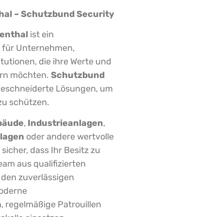
hal – Schutzbund Security
kenthal
ist ein
l für Unternehmen,
tutionen, die ihre Werte und
ern möchten.
Schutzbund
geschneiderte Lösungen, um
zu schützen.
bäude
,
Industrieanlagen
,
lagen
oder andere wertvolle
 sicher, dass Ihr Besitz zu
Team aus qualifizierten
r den zuverlässigen
moderne
 regelmäßige Patrouillen