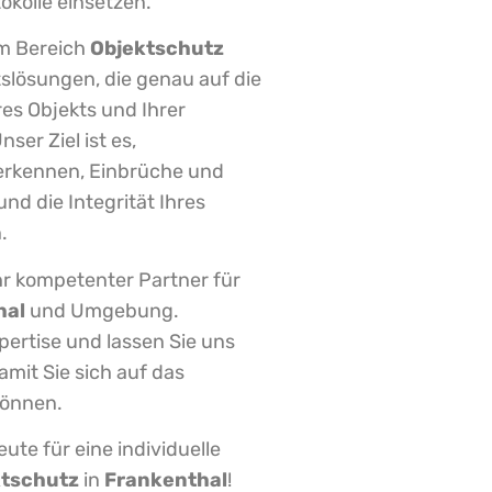
okolle einsetzen.
im Bereich
Objektschutz
itslösungen, die genau auf die
res Objekts und Ihrer
er Ziel ist es,
erkennen, Einbrüche und
nd die Integrität Ihres
.
Ihr kompetenter Partner für
hal
und Umgebung.
pertise und lassen Sie uns
amit Sie sich auf das
können.
ute für eine individuelle
ktschutz
in
Frankenthal
!