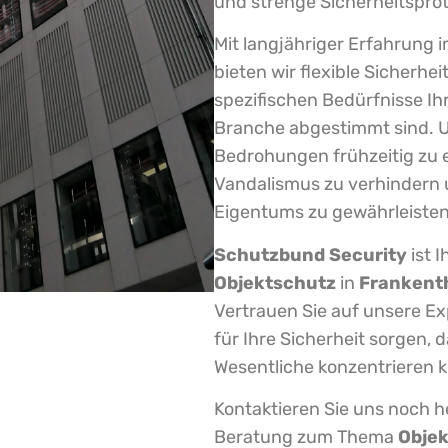
und strenge Sicherheitsprot
Mit langjähriger Erfahrung 
bieten wir flexible Sicherhe
spezifischen Bedürfnisse Ih
Branche abgestimmt sind. Uns
Bedrohungen frühzeitig zu 
Vandalismus zu verhindern u
Eigentums zu gewährleisten
Schutzbund Security
ist 
Objektschutz
in
Frankent
Vertrauen Sie auf unsere Ex
für Ihre Sicherheit sorgen, d
Wesentliche konzentrieren 
Kontaktieren Sie uns noch he
Beratung zum Thema
Obje