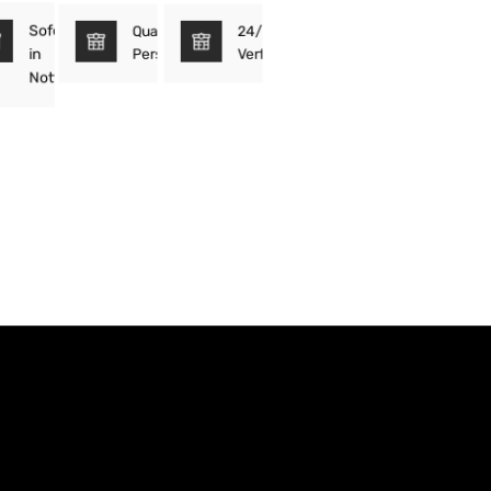
Sofortmaßnahmen
Qualifiziertes
24/7
in
Personal
Verfügbarkeit
Notfallsituationen