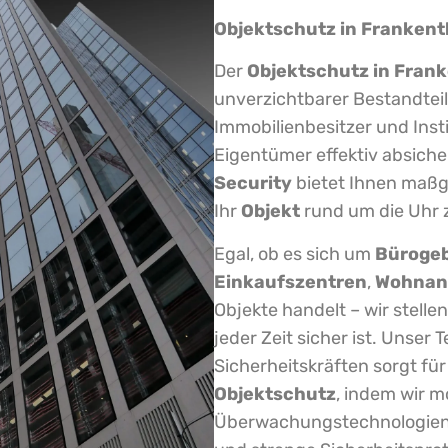
Objektschutz in Frankent
Der
Objektschutz in Fran
unverzichtbarer Bestandtei
Immobilienbesitzer und Insti
Eigentümer effektiv absich
Security
bietet Ihnen maß
Ihr
Objekt
rund um die Uhr 
Egal, ob es sich um
Büroge
Einkaufszentren
,
Wohnan
Objekte handelt – wir stellen
jeder Zeit sicher ist. Unser 
Sicherheitskräften sorgt fü
Objektschutz
, indem wir 
Überwachungstechnologien,